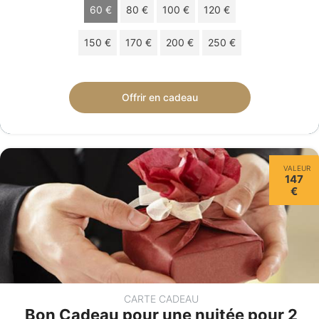
60 €
80 €
100 €
120 €
150 €
170 €
200 €
250 €
Chèque cadeau de 60 € valable 12 mois.
Offrir en cadeau
VALEUR
147
€
CARTE CADEAU
Bon Cadeau pour une nuitée pour 2