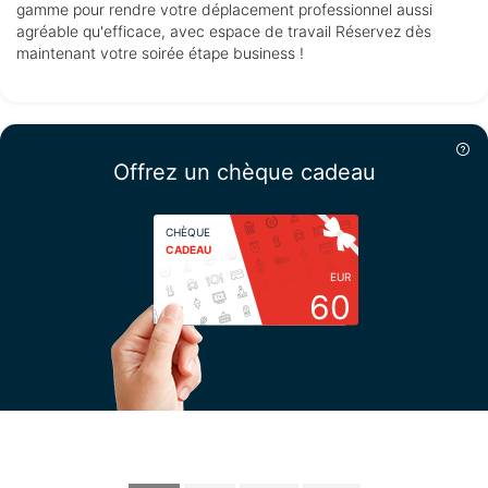
gamme pour rendre votre déplacement professionnel aussi
agréable qu'efficace, avec espace de travail Réservez dès
maintenant votre soirée étape business !
Offrez un chèque cadeau
CHÈQUE
CADEAU
EUR
60
Choisissez votre montant