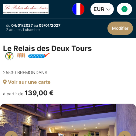
EUR
0
du
04/01/2027
au
05/01/2027
Modifier
2 adultes 1 chambre
Le Relais des Deux Tours
25530 BREMONDANS
Voir sur une carte
139,00 €
à partir de