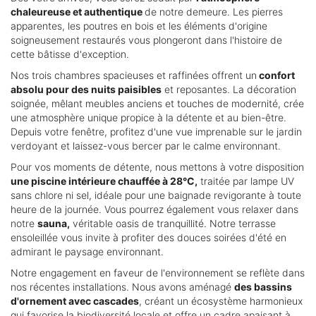
chaleureuse et authentique
de notre demeure. Les pierres
apparentes, les poutres en bois et les éléments d'origine
soigneusement restaurés vous plongeront dans l'histoire de
cette bâtisse d'exception.
Nos trois chambres spacieuses et raffinées offrent un
confort
absolu pour des nuits paisibles
et reposantes. La décoration
soignée, mêlant meubles anciens et touches de modernité, crée
une atmosphère unique propice à la détente et au bien-être.
Depuis votre fenêtre, profitez d'une vue imprenable sur le jardin
verdoyant et laissez-vous bercer par le calme environnant.
Pour vos moments de détente, nous mettons à votre disposition
une piscine intérieure chauffée à 28°C,
traitée par lampe UV
sans chlore ni sel, idéale pour une baignade revigorante à toute
heure de la journée. Vous pourrez également vous relaxer dans
notre
sauna,
véritable oasis de tranquillité. Notre terrasse
ensoleillée vous invite à profiter des douces soirées d'été en
admirant le paysage environnant.
Notre engagement en faveur de l'environnement se reflète dans
nos récentes installations. Nous avons aménagé
des bassins
d'ornement avec cascades
, créant un écosystème harmonieux
qui favorise la biodiversité locale et offre un cadre apaisant à