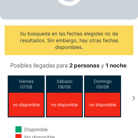
Su búsqueda en las fechas elegidas no da
resultados. Sin embargo, hay otras fechas
disponibles.
Posibles llegadas para
2 personas
y
1 noche
.
Viernes
Sábado
Domingo
07/08
08/08
09/08
no disponible
no disponible
no disponible
Lunes
Martes
Miércoles
Disponible
10/08
11/08
12/08
No disponible