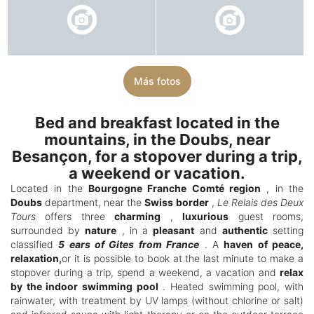
Más fotos
Bed and breakfast located in the
mountains, in the Doubs, near
Besançon, for a stopover during a trip,
a weekend or vacation.
Located in the
Bourgogne Franche Comté region
, in the
Doubs
department, near the
Swiss border
,
Le Relais des Deux
Tours
offers three
charming
,
luxurious
guest rooms,
surrounded by
nature
, in a
pleasant
and
authentic
setting
classified
5 ears of Gites from France
. A
haven of peace,
relaxation,
or it is possible to book at the last minute to make a
stopover during a trip, spend a weekend, a vacation and
relax
by the indoor swimming pool
. Heated swimming pool, with
rainwater, with treatment by UV lamps (without chlorine or salt)