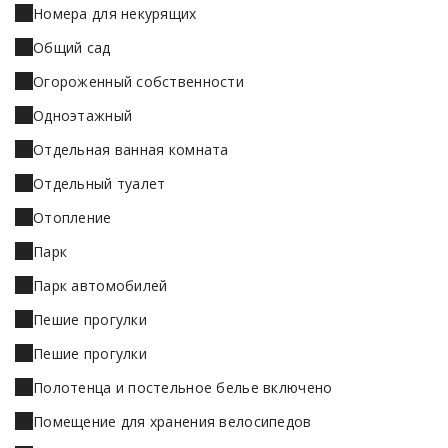
Номера для некурящих
Общий сад
Огороженный собственности
Одноэтажный
Отдельная ванная комната
Отдельный туалет
Отопление
Парк
Парк автомобилей
Пешие прогулки
Пешие прогулки
Полотенца и постельное белье включено
Помещение для хранения велосипедов