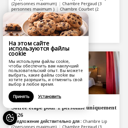
(2personnes maximum)
|
Chambre Pergaud (3
personnes maximum )
|
Chambre Courbet (2
personnes maximum)
БРОНИРОВАНИЕ
На этом сайте
используются файлы
cookie
Мы используем файлы cookie,
чтобы обеспечить вам наилучший
пользовательский опыт. Вы можете
выбрать, какие файлы cookie вы
хотите разрешить, и отменить свой
выбор в любое время.
Принять
Установить
до
29 дек 26
Soirée étape pour 1 personne uniquement
2026
Предложение действительно для :
Chambre Lip
(2personnes maximum)
|
Chambre Pergaud (3