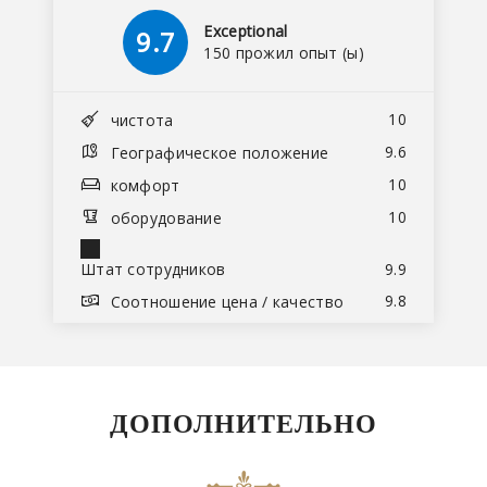
Exceptional
9.7
150 прожил опыт (ы)
10
чистота
9.6
Географическое положение
10
комфорт
10
оборудование
Штат сотрудников
9.9
9.8
Соотношение цена / качество
ДОПОЛНИТЕЛЬНО