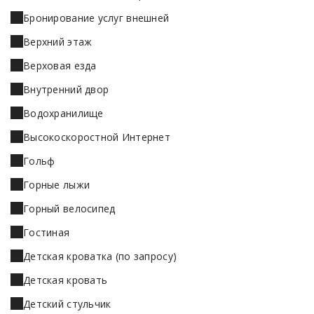
Бронирование услуг внешней
Верхний этаж
Верховая езда
Внутренний двор
Водохранилище
Высокоскоростной Интернет
Гольф
Горные лыжи
Горный велосипед
Гостиная
Детская кроватка (по запросу)
Детская кровать
Детский стульчик