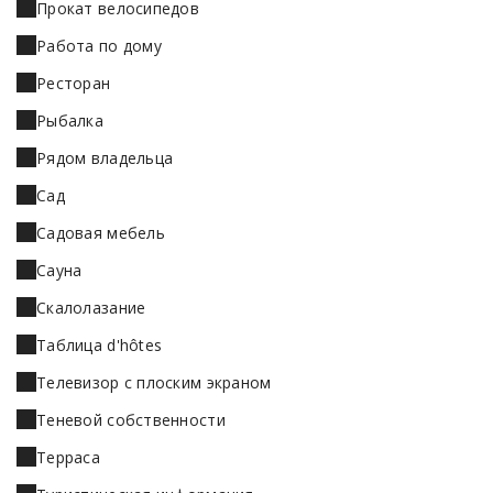
Прокат велосипедов
Работа по дому
Ресторан
Рыбалка
Рядом владельца
Сад
Садовая мебель
Сауна
Скалолазание
Таблица d'hôtes
Телевизор с плоским экраном
Теневой собственности
Терраса