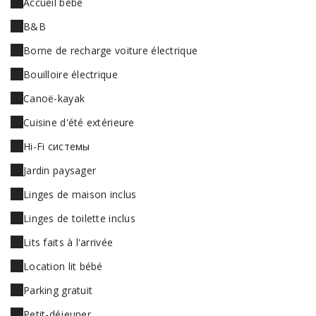
Accueil bébé
B&B
Borne de recharge voiture électrique
Bouilloire électrique
Canoë-kayak
Cuisine d'été extérieure
Hi-Fi системы
Jardin paysager
Linges de maison inclus
Linges de toilette inclus
Lits faits à l'arrivée
Location lit bébé
Parking gratuit
Petit-déjeuner