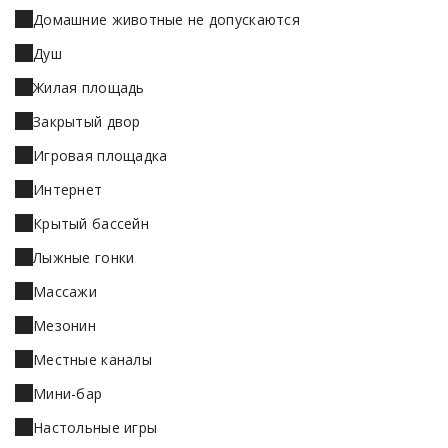
Домашние животные не допускаются
Душ
Жилая площадь
Закрытый двор
Игровая площадка
Интернет
Крытый бассейн
Лыжные гонки
Массажи
Мезонин
Местные каналы
Мини-бар
Настольные игры