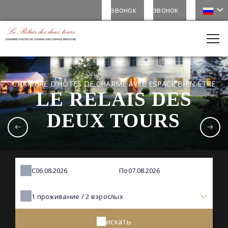
звонок
звонок
CHAMBRE D'HÔTES DE CHARME AVEC ESPACE BIEN-ÊTRE
LE RELAIS DES
DEUX TOURS
С
По
1
проживание /
2
взрослых
искать