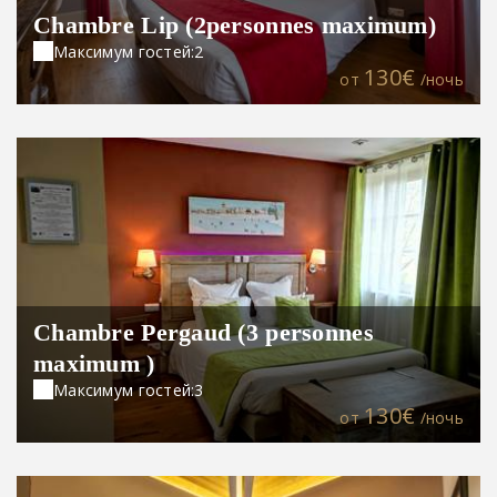
Chambre Lip (2personnes maximum)
Максимум гостей:2
130€
oт
/ночь
Chambre Pergaud (3 personnes
maximum )
Максимум гостей:3
130€
oт
/ночь