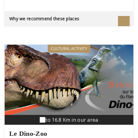
industrielle car cette manufacture était destinée
essentiellement à la production de sel et
fonctionnait comme une usine intégrée, là où
Why we recommend these places
vivait presque toute la communauté du travail.
Elle ferma ses portes en 1895. A visiter,
résolument. Elle est Classée Patrimoine Mondial
de l'UNESCO depuis 1982.
CULTURAL ACTIVITY
to 16.8 Km in our area
Le Dino-Zoo