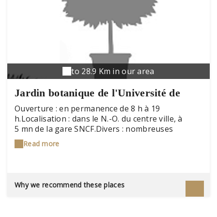
to 28.9 Km in our area
Jardin botanique de l'Université de
Franche-Comté et de la Ville de
Ouverture : en permanence de 8 h à 19
h.Localisation : dans le N.-O. du centre ville, à
Besançon
5 mn de la gare SNCF.Divers : nombreuses
animations gratuites (programmation disponible
Read more
sur le site Internet).Proprietaires : Université de
Franche-Comté- tél. 03 81 61 57 78, fax 03 81 66
57 62- E-mail : jardbotan.besancon@univ-
fcomte.fr- Web : http://jardin-botanique.univ-
Why we recommend these places
fcomte.fr