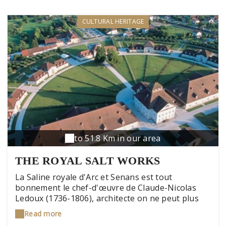
CULTURAL HERITAGE
to 51.8 Km in our area
THE ROYAL SALT WORKS
La Saline royale d'Arc et Senans est tout
bonnement le chef-d'œuvre de Claude-Nicolas
Ledoux (1736-1806), architecte on ne peut plus
visionnaire du siècle des Lumières. Témoignage
Read more
rare dans l'histoire de l'architecture dite