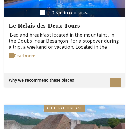
to 0 Km in our area
Le Relais des Deux Tours
Bed and breakfast located in the mountains, in
the Doubs, near Besançon, for a stopover during
a trip, a weekend or vacation. Located in the
Bourgogne Franche Comté region , in the Doubs
Read more
department, near the Swiss border , Le Relais des
Deux Tours offers three charming , luxurious
guest rooms, surrounded by nature , in a
pleasant and authentic setting classified 5 ears of
Why we recommend these places
Gites from France . A haven of peace, relaxation,
or it is possible to book at the last minute to
make a stopover during a trip, spend a weekend,
a vacation and relax by the indoor swimming pool
. Heated swimming pool, with rainwater, with
CULTURAL HERITAGE
treatment by UV lamps (without chlorine or salt)
and infrared sauna with light therapy or on the
outdoor terrace while enjoying nature. The Relais