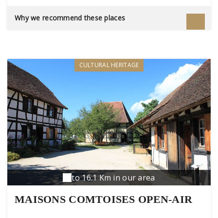
Why we recommend these places
CULTURAL HERITAGE
to 16.1 Km in our area
MAISONS COMTOISES OPEN-AIR
MUSEUM