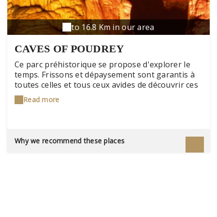
to 16.8 Km in our area
CAVES OF POUDREY
Ce parc préhistorique se propose d'explorer le
temps. Frissons et dépaysement sont garantis à
toutes celles et tous ceux avides de découvrir ces
fantastiques créatures qui ont régné naguère sur
Read more
la planète durant plus de 160 millions d'années :
les dinosaures.
Why we recommend these places