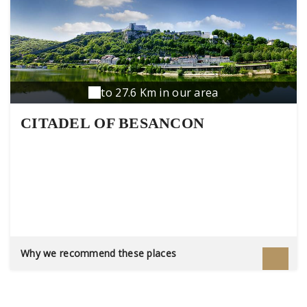
to 27.6 Km in our area
CITADEL OF BESANCON
Why we recommend these places