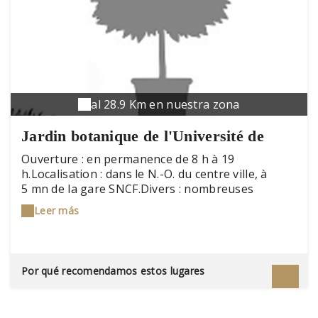
al 28.9 Km en nuestra zona
Jardin botanique de l'Université de
Franche-Comté et de la Ville de
Ouverture : en permanence de 8 h à 19
h.Localisation : dans le N.-O. du centre ville, à
Besançon
5 mn de la gare SNCF.Divers : nombreuses
animations gratuites (programmation disponible
Leer más
sur le site Internet).Proprietaires : Université de
Franche-Comté- tél. 03 81 61 57 78, fax 03 81 66
57 62- E-mail : jardbotan.besancon@univ-
fcomte.fr- Web : http://jardin-botanique.univ-
Por qué recomendamos estos lugares
fcomte.fr