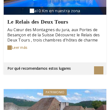
al 0 Km en nuestra zona
Le Relais des Deux Tours
Au Cœur des Montagnes du jura, aux Portes de
Besançon et de la Suisse Découvrez le Relais des
Deux Tours , trois chambres d'hôtes de charme
située dans une demeure historique de 1760,
Leer más
entièrement rénovée pour allier le caractère
authentique de l'ancien au confort moderne.
Idéalement implantée dans le département du
Doubs, à proximité de la frontière suisse, notre
Por qué recomendamos estos lugares
maison d'hôtes offre un cadre exceptionnel pour
un séjour inoubliable. Dès votre arrivée, vous
serez séduit par l'atmosphère chaleureuse et
authentique de notre demeure. Les pierres
apparentes, les poutres en bois et les éléments
PATRIMONIO
d'origine soigneusement restaurés vous
plongeront dans l'histoire de cette bâtisse
d'exception. Nos trois chambres spacieuses et