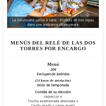
La convivialité servie à table : Profitez de nos repas
dans une ambiance chaleureuse
MENÚS DEL RELÉ DE LAS DOS
TORRES POR ENCARGO
Menú
20€
Excluyendo bebidas
(24 horas de antelación)
inicio de temporada
Comida de su elección
carpaccio o
Trucha asalmonada ahumada o
Cerdo asado y carne asada